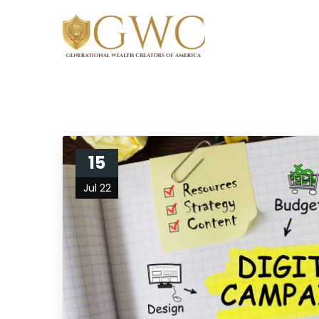
15
Jul 22