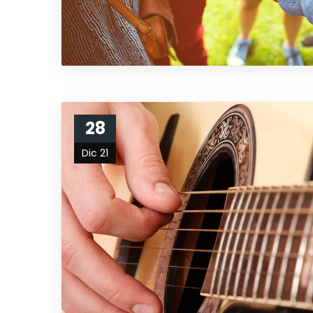
28
Dic 21