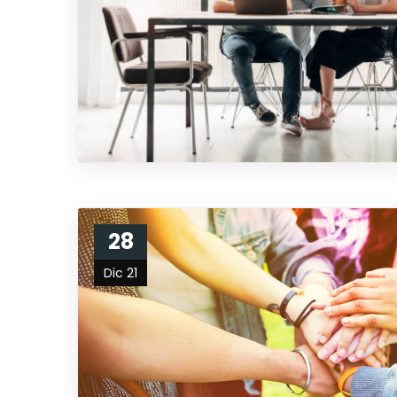
28
Dic 21