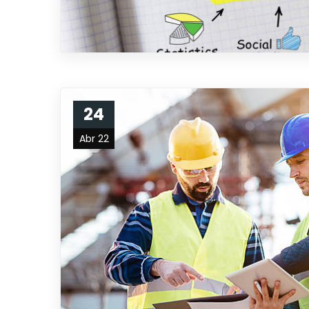
24
Abr 22