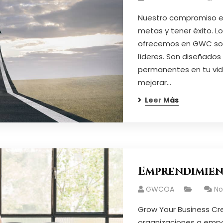
Nuestro compromiso es
metas y tener éxito. 
ofrecemos en GWC so
líderes. Son diseñados
permanentes en tu vid
mejorar…
Leer Más
Emprendimie
GWCOA
N
Grow Your Business Cr
organizaciones a empo