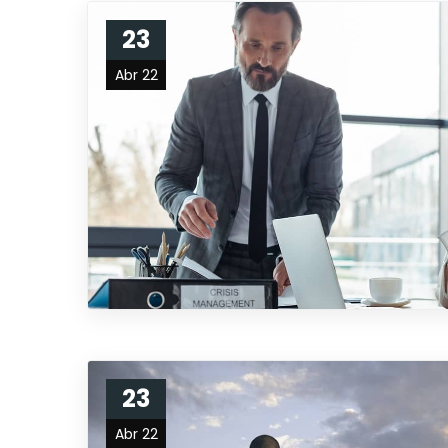
23
Abr 22
23
Abr 22