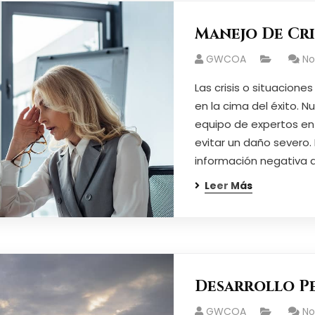
Manejo De Cri
GWCOA
N
Las crisis o situacio
en la cima del éxito. N
equipo de expertos en
evitar un daño severo
información negativa 
Leer Más
Desarrollo P
GWCOA
N