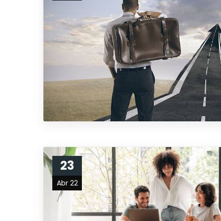
23
Abr 22