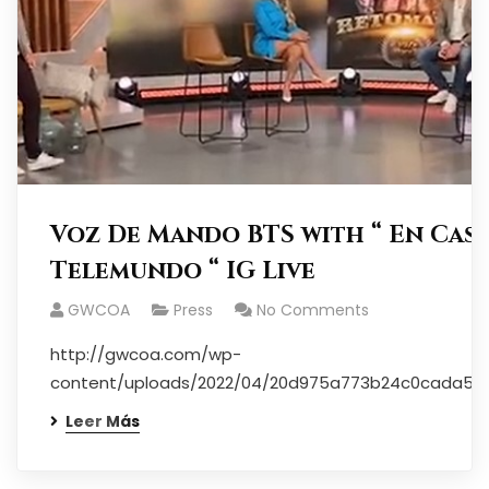
Voz De Mando BTS with “ En Cas
Telemundo “ IG Live
GWCOA
Press
No Comments
http://gwcoa.com/wp-
content/uploads/2022/04/20d975a773b24c0cada5
Leer Más